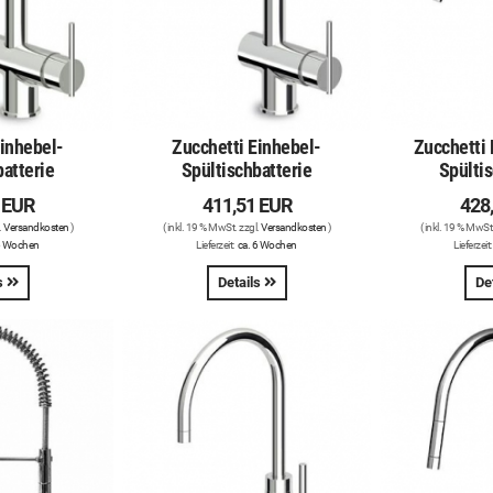
Einhebel-
Zucchetti Einhebel-
Zucchetti 
batterie
Spültischbatterie
Spültis
 EUR
411,51 EUR
428
.
Versandkosten
)
( inkl. 19 % MwSt. zzgl.
Versandkosten
)
( inkl. 19 % MwSt
6 Wochen
Lieferzeit:
ca. 6 Wochen
Lieferzeit
s
Details
De