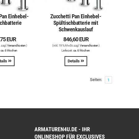
Pan Einhebel-
Zucchetti Pan Einhebel-
chbatterie
Spültischbatterie mit
Schwenkauslauf
,75 EUR
846,60 EUR
. zzgl.
Versandkosten
)
( inkl. 19 % MwSt. zzgl.
Versandkosten
)
:
ca. 6 Wochen
Lieferzeit:
ca. 6 Wochen
tails
Details
Seiten:
1
ARMATUREN4U.DE - IHR
ONLINESHOP FÜR EXCLUSIVES