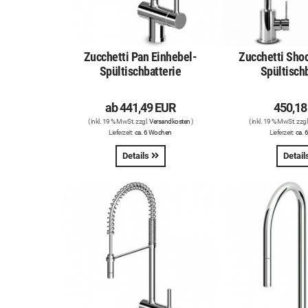
Zucchetti Pan Einhebel-
Zucchetti Sho
Spültischbatterie
Spültisch
ab
441,49 EUR
450,18
( inkl. 19 % MwSt. zzgl.
Versandkosten
)
( inkl. 19 % MwSt. zzgl
Lieferzeit:
ca. 6 Wochen
Lieferzeit:
ca. 
Details
Detail