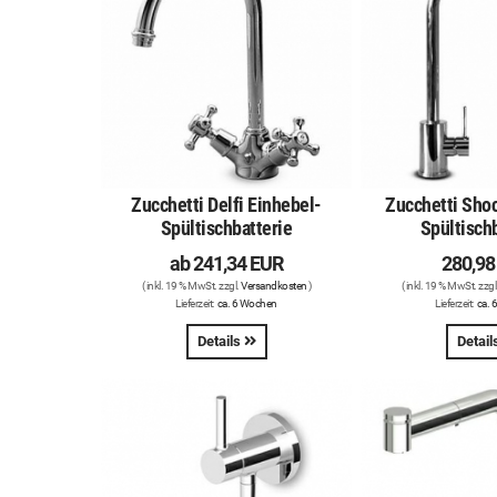
Zucchetti Delfi Einhebel-
Zucchetti Sho
Spültischbatterie
Spültisch
ab
241,34 EUR
280,98
( inkl. 19 % MwSt. zzgl.
Versandkosten
)
( inkl. 19 % MwSt. zzgl
Lieferzeit:
ca. 6 Wochen
Lieferzeit:
ca. 
Details
Detail