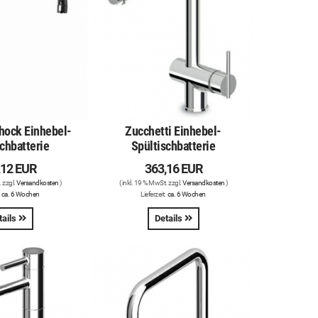
hock Einhebel-
Zucchetti Einhebel-
chbatterie
Spültischbatterie
,12 EUR
363,16 EUR
. zzgl.
Versandkosten
)
( inkl. 19 % MwSt. zzgl.
Versandkosten
)
:
ca. 6 Wochen
Lieferzeit:
ca. 6 Wochen
tails
Details