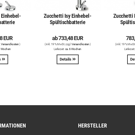
y Einhebel-
Zucchetti Isy Einhebel-
Zucchetti 
batterie
Spültischbatterie
Spültis
48 EUR
ab
733,48 EUR
783
.
Versandkosten
)
( inkl. 19 % MwSt. zzgl.
Versandkosten
)
( inkl. 19 % MwSt
6 Wochen
Lieferzeit:
ca. 6 Wochen
Lieferzeit
s
Details
De
RMATIONEN
HERSTELLER