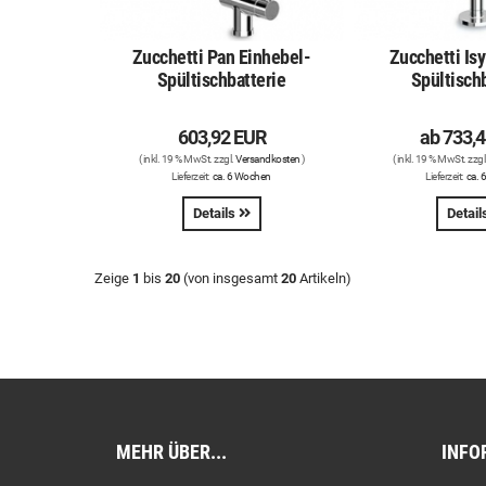
Zucchetti Pan Einhebel-
Zucchetti Is
Spültischbatterie
Spültisch
603,92 EUR
ab
733,
( inkl. 19 % MwSt. zzgl.
Versandkosten
)
( inkl. 19 % MwSt. zzgl
Lieferzeit:
ca. 6 Wochen
Lieferzeit:
ca. 
Details
Detail
Zeige
1
bis
20
(von insgesamt
20
Artikeln)
MEHR ÜBER...
INFO