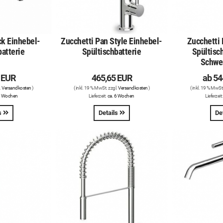
ck Einhebel-
Zucchetti Pan Style Einhebel-
Zucchetti 
batterie
Spültischbatterie
Spültisch
Schwe
 EUR
465,65 EUR
ab
54
.
Versandkosten
)
( inkl. 19 % MwSt. zzgl.
Versandkosten
)
( inkl. 19 % MwSt
6 Wochen
Lieferzeit:
ca. 6 Wochen
Lieferzeit
s
Details
De