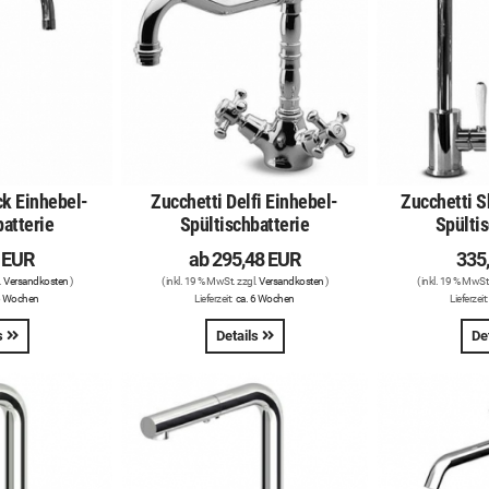
ck Einhebel-
Zucchetti Delfi Einhebel-
Zucchetti S
batterie
Spültischbatterie
Spültis
 EUR
ab
295,48 EUR
335
.
Versandkosten
)
( inkl. 19 % MwSt. zzgl.
Versandkosten
)
( inkl. 19 % MwSt
6 Wochen
Lieferzeit:
ca. 6 Wochen
Lieferzeit
s
Details
De