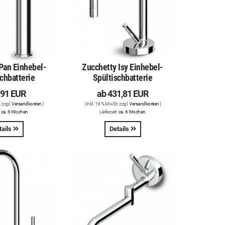
Pan Einhebel-
Zucchetty Isy Einhebel-
chbatterie
Spültischbatterie
,91 EUR
ab
431,81 EUR
. zzgl.
Versandkosten
)
( inkl. 19 % MwSt. zzgl.
Versandkosten
)
:
ca. 6 Wochen
Lieferzeit:
ca. 6 Wochen
tails
Details