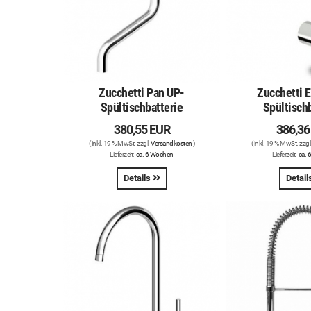
Zucchetti Pan UP-
Zucchetti 
Spültischbatterie
Spültisch
380,55 EUR
386,36
( inkl. 19 % MwSt. zzgl.
Versandkosten
)
( inkl. 19 % MwSt. zzgl
Lieferzeit:
ca. 6 Wochen
Lieferzeit:
ca. 
Details
Detail