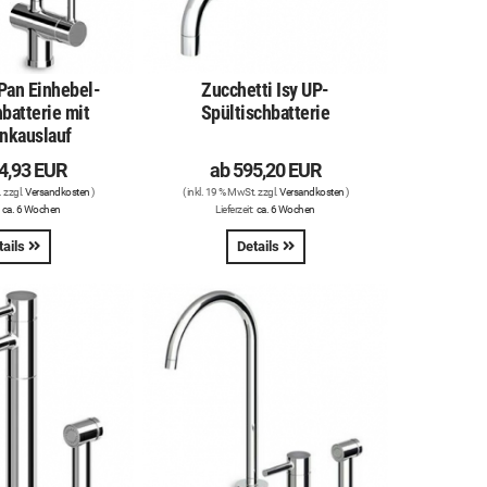
Pan Einhebel-
Zucchetti Isy UP-
batterie mit
Spültischbatterie
nkauslauf
4,93 EUR
ab
595,20 EUR
. zzgl.
Versandkosten
)
( inkl. 19 % MwSt. zzgl.
Versandkosten
)
:
ca. 6 Wochen
Lieferzeit:
ca. 6 Wochen
tails
Details