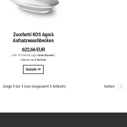
Zucchetti KOS Agorà
Aufsatzwaschbecken
622,66 EUR
( inkl. 19 % MwSt. zzgl.
Versandkosten
)
Lieferzeit:
ca. 6 Wochen
Details
Zeige
1
bis
1
(von insgesamt
1
Artikeln)
Seiten:
1