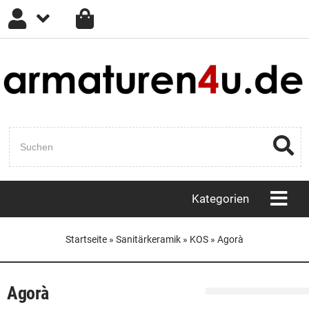
Anmelden
Registrieren
Passwort vergessen?
Kategorien
Startseite
»
Sanitärkeramik
»
KOS
»
Agorà
Agorà