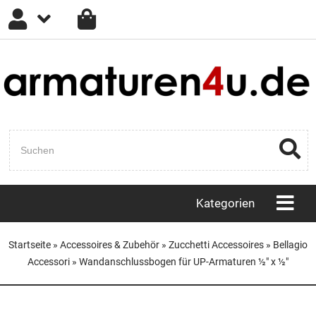
Anmelden
Registrieren
Passwort vergessen?
Kategorien
Startseite
»
Accessoires & Zubehör
»
Zucchetti Accessoires
»
Bellagio
Accessori
»
Wandanschlussbogen für UP-Armaturen ½" x ½"